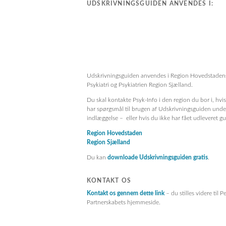
UDSKRIVNINGSGUIDEN ANVENDES I:
Udskrivningsguiden anvendes i Region Hovedstaden
Psykiatri og Psykiatrien Region Sjælland.
Du skal kontakte Psyk-Info i den region du bor i, hvi
har spørgsmål til brugen af Udskrivningsguiden unde
indlæggelse – eller hvis du ikke har fået udleveret g
Region Hovedstaden
Region Sjælland
Du kan
downloade Udskrivningsguiden gratis
.
KONTAKT OS
Kontakt os gennem dette link
– du stilles videre til P
Partnerskabets hjemmeside.