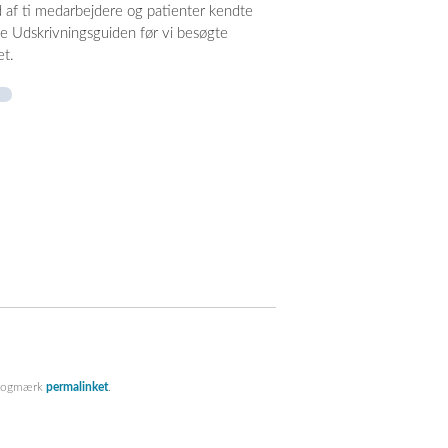
d af ti medarbejdere og patienter kendte
de Udskrivningsguiden før vi besøgte
et.
Bogmærk
permalinket
.