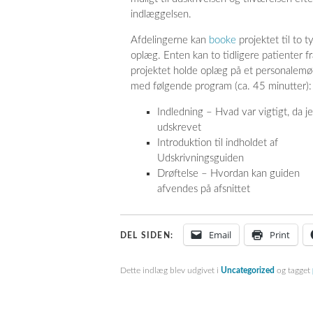
indlæggelsen.
Afdelingerne kan
booke
projektet til to t
oplæg. Enten kan to tidligere patienter fr
projektet holde oplæg på et personalem
med følgende program (ca. 45 minutter):
Indledning – Hvad var vigtigt, da j
udskrevet
Introduktion til indholdet af
Udskrivningsguiden
Drøftelse – Hvordan kan guiden
afvendes på afsnittet
Email
Print
DEL SIDEN:
Dette indlæg blev udgivet i
Uncategorized
og tagget