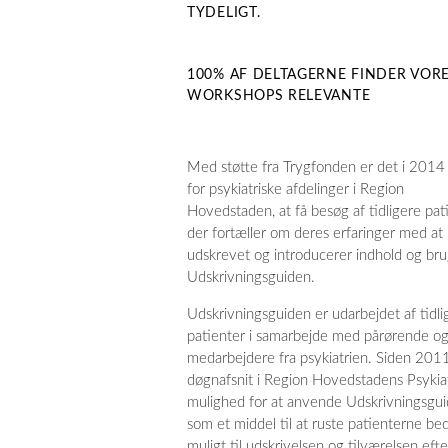
TYDELIGT.
100% AF DELTAGERNE FINDER VOR
WORKSHOPS RELEVANTE
Med støtte fra Trygfonden er det i 2014
for psykiatriske afdelinger i Region
Hovedstaden, at få besøg af tidligere pati
der fortæller om deres erfaringer med at 
udskrevet og introducerer indhold og bru
Udskrivningsguiden.
Udskrivningsguiden er udarbejdet af tidli
patienter i samarbejde med pårørende o
medarbejdere fra psykiatrien. Siden 201
døgnafsnit i Region Hovedstadens Psykiat
mulighed for at anvende Udskrivningsgui
som et middel til at ruste patienterne be
muligt til udskrivelsen og tilværelsen efte