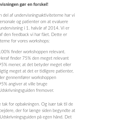
isningen gør en forskel!
 del af undervisningsaktiviteterne har vi
ersonale og patienter om at evaluere
undervisning i 1. halvår af 2014. Vi er
 af den feedback vi har fået. Dette er
aterne for vores workshops:
100% finder workshoppen relevant.
Heraf finder 75% den meget relevant
95% mener, at det betyder meget eller
rigtig meget at det er tidligere patienter,
der gennemfører workshoppen
95% angiver at ville bruge
Udskrivningsguiden fremover.
tak for opbakningen. Og især tak til de
ejdere, der for længe siden begyndte at
Udskrivningsguiden på egen hånd. Det
!