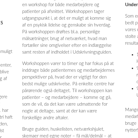
en workshop for både medarbejdere og
Underv
patienter på afsnittet. Workshoppen tager
Som en
udgangspunkt i, at det er muligt at komme sig
bedt p
ES
af en psykisk lidelse og genskabe sin hverdag.
vores 
På workshoppen drøftes bl.a. personlige
stolte
målsætninger, brug af netværket, hvad man
result
fortæller sine omgivelser efter en indlæggelse
 muligt
samt resten af indholdet i Udskrivningsguiden.
Workshoppen varer to timer og har fokus på at
enter,
inddrage både patienternes og medarbejdernes
blive
perspektiver på, hvad der er vigtigt for den
g af
bedst mulige udskrivelse. På enkelte centre har
pårørende også deltaget. Til workshoppen kan
gere
patienter – og medarbejdere – komme og gå,
g
som de vil, da det kan være udmattende for
Mange 
1 har
nogle at deltage, samt at der kan være
medarb
ri haft
forskellige andre aftaler.
bruge 
den,
Bruge guiden, huskelisten, netværkshjulet,
nytter
dst
skemaer med egne noter – få mål/delmål – at
r