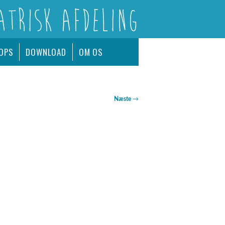
AKUT!
OPS
DOWNLOAD
OM OS
Næste
→