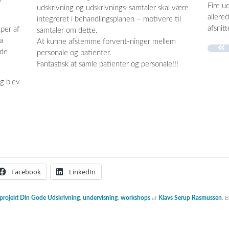
Fire u
udskrivning og udskrivnings-samtaler skal være
allere
integreret i behandlingsplanen – motivere til
afsnitt
yper af
samtaler om dette.
a
At kunne afstemme forvent-ninger mellem
øde
personale og patienter.
Fantastisk at samle patienter og personale!!!
eg blev
Facebook
LinkedIn
projekt Din Gode Udskrivning
,
undervisning
,
workshops
af
Klavs Serup Rasmussen
. 