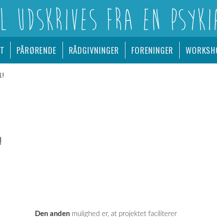
A EN PSYKIATRISK AFDELING
ET
PÅRØRENDE
RÅDGIVNINGER
FORENINGER
WORKSH
L!
!
Den anden
mulighed er, at projektet faciliterer