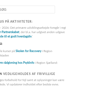
:
US PÅ AKTIVITETER:
 2026: Det primære udviklingsarbejde foregår i regi
r-Partnerskabet
, der bl.a. har udgivet anden udgave
de til et godt hverdagsliv
.’
å:
le kurser på
Skolen for Recovery
i Region
staden
m rådgivning hos PsykInfo
i Region Sjælland:
N VEDLIGEHOLDES AF FRIVILLIGE
ges forbehold for fejl samt at oplysninger kan være
ede. Vi opdaterer indholdet efter bedste evne.