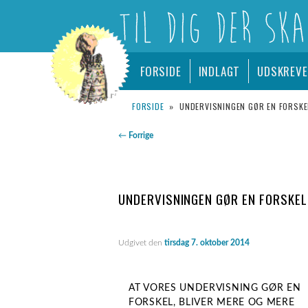
LOGO
Hovedmenu
– TIL DIG DER SKAL UDSKRIVES FR
FORSIDE
INDLAGT
UDSKREV
Fortsæt
Udskrevet.dk
til
FORSIDE
»
UNDERVISNINGEN GØR EN FORSKE
Indlægsnavigation
←
Forrige
primært
indhold
UNDERVISNINGEN GØR EN FORSKEL
Udgivet den
tirsdag 7. oktober 2014
AT VORES UNDERVISNING GØR EN
FORSKEL, BLIVER MERE OG MERE