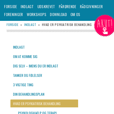
– TIL DIG DER SKAL UDSKRIVES FRA EN PSYKIATRISK AFDELING
Hovedmenu
FORSIDE
INDLAGT
UDSKREVET
PÅRØRENDE
RÅDGIVNINGER
Fortsæt
FORENINGER
WORKSHOPS
DOWNLOAD
OM OS
AKUT!
til
Udskrevet.dk
FORSIDE
»
INDLAGT
»
HVAD ER PSYKIATRISK BEHANDLING
primært
indhold
INDLAGT
OM AT KOMME SIG
DIG SELV – IMENS DU ER INDLAGT
TANKER OG FØLELSER
3 VIGTIGE TING
DIN BEHANDLINGSPLAN
HVAD ER PSYKIATRISK BEHANDLING
PSYKOLOGHJÆLP OG TERAPI