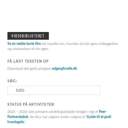
VIDEOBIBLIOTEKET
Se en række korte film
der handler om, hvordan du kan gøre indlæggelsen
og udskrivelsen til din egen.
FÅ LÆST TEKSTEN OP
Download det gratis program
adgangforalle.dk
SØG:
S
ø
g
STATUS PÅ AKTIVITETER:
2024 – 2026: Det primære udviklingsarbejde foregår i regi af
Peer-
Partnerskabet
, der bl.a. har udgivet anden udgave af ‘
Guide til et godt
hverdagsliv
.’