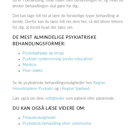
du er i behandling, hvad målet med behandlingen er, og hvad du
ønsker behandlingen skal gøre for dig.
Det kan tage lidt tid at lære de forskellige typer behandling at
kende. Derfor kan du læse lidt om dem her, så det bliver lettere
for dig, at forstå hvad der tales om.
DE MEST ALMINDELIGE PSYKIATRISKE
BEHANDLINGSFORMER:
Psykologhjælp og terapi
Psykiatri-undervisning (psyko-education)
Medicin
Peer-støtte
Se de psykiatriske behandlingsmuligheder hos
Region
Hovedstadens Psykiatri
og i
Region Sjælland
.
Læs også om dine
rettigheder
som patient eller pårørende.
DU KAN OGSÅ LÆSE VIDERE OM:
Tilskudsmuligheder
Psykiatrisk behandling efter udskrivelse