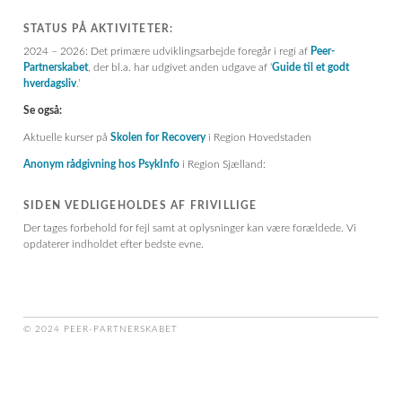
g
STATUS PÅ AKTIVITETER:
2024 – 2026: Det primære udviklingsarbejde foregår i regi af
Peer-
Partnerskabet
, der bl.a. har udgivet anden udgave af ‘
Guide til et godt
hverdagsliv
.’
Se også:
Aktuelle kurser på
Skolen for Recovery
i Region Hovedstaden
Anonym rådgivning hos PsykInfo
i Region Sjælland:
SIDEN VEDLIGEHOLDES AF FRIVILLIGE
Der tages forbehold for fejl samt at oplysninger kan være forældede. Vi
opdaterer indholdet efter bedste evne.
© 2024 PEER-PARTNERSKABET