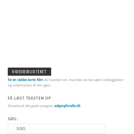
VIDEOBIBLIOTEKET
Se en række korte film
der handler om, hvordan du kan gøre indlæggelsen
og udskrivelsen til din egen.
FÅ LÆST TEKSTEN OP
Download det gratis program
adgangforalle.dk
SØG:
S
ø