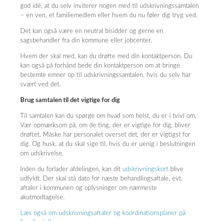
god idé, at du selv inviterer nogen med til udskrivningssamtalen
– en ven, et familiemedlem eller hvem du nu føler dig tryg ved.
Det kan også være en neutral bisidder og gerne en
sagsbehandler fra din kommune eller jobcenter.
Hvem der skal med, kan du drøfte med din kontaktperson. Du
kan også på forhånd bede din kontaktperson om at bringe
bestemte emner op til udskrivningssamtalen, hvis du selv har
svært ved det.
Brug samtalen til det vigtige for dig
Til samtalen kan du spørge om hvad som helst, du er i tvivl om.
Vær opmærksom på, om de ting, der er vigtige for dig, bliver
drøftet. Måske har personalet overset det, der er vigtigst for
dig. Og husk, at du skal sige til, hvis du er uenig i beslutningen
om udskrivelse.
Inden du forlader afdelingen, kan dit
udskrivningskort
blive
udfyldt. Der skal stå dato for næste behandlingsaftale, evt.
aftaler i kommunen og oplysninger om nærmeste
akutmodtagelse.
Læs også om udskrivningsaftaler og koordinationsplaner på