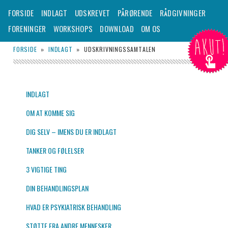
– TIL DIG DER SKAL UDSKRIVES FRA EN PSYKIATRISK AFDELING
Hovedmenu
FORSIDE
INDLAGT
UDSKREVET
PÅRØRENDE
RÅDGIVNINGER
Fortsæt
FORENINGER
WORKSHOPS
DOWNLOAD
OM OS
AKUT!
til
Udskrevet.dk
FORSIDE
»
INDLAGT
»
UDSKRIVNINGSSAMTALEN
primært
indhold
INDLAGT
OM AT KOMME SIG
DIG SELV – IMENS DU ER INDLAGT
TANKER OG FØLELSER
3 VIGTIGE TING
DIN BEHANDLINGSPLAN
HVAD ER PSYKIATRISK BEHANDLING
STØTTE FRA ANDRE MENNESKER