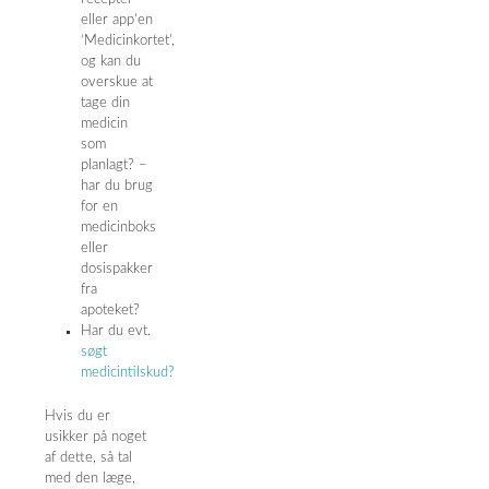
eller app’en
‘Medicinkortet’,
og kan du
overskue at
tage din
medicin
som
planlagt? –
har du brug
for en
medicinboks
eller
dosispakker
fra
apoteket?
Har du evt.
søgt
medicintilskud?
Hvis du er
usikker på noget
af dette, så tal
med den læge,