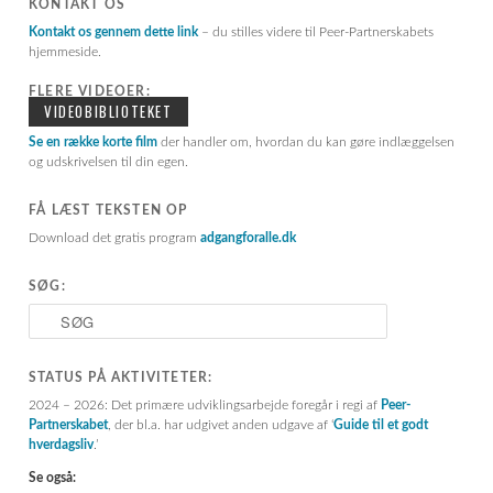
KONTAKT OS
Kontakt os gennem dette link
– du stilles videre til Peer-Partnerskabets
hjemmeside.
FLERE VIDEOER:
VIDEOBIBLIOTEKET
Se en række korte film
der handler om, hvordan du kan gøre indlæggelsen
og udskrivelsen til din egen.
FÅ LÆST TEKSTEN OP
Download det gratis program
adgangforalle.dk
SØG:
S
ø
g
STATUS PÅ AKTIVITETER:
2024 – 2026: Det primære udviklingsarbejde foregår i regi af
Peer-
Partnerskabet
, der bl.a. har udgivet anden udgave af ‘
Guide til et godt
hverdagsliv
.’
Se også: