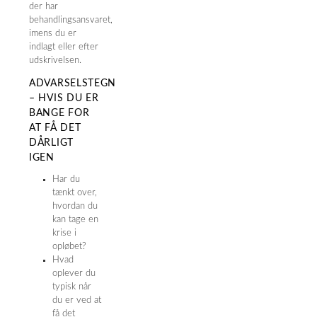
der har
behandlingsansvaret,
imens du er
indlagt eller efter
udskrivelsen.
ADVARSELSTEGN
– HVIS DU ER
BANGE FOR
AT FÅ DET
DÅRLIGT
IGEN
Har du
tænkt over,
hvordan du
kan tage en
krise i
opløbet?
Hvad
oplever du
typisk når
du er ved at
få det