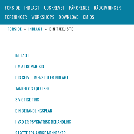
– TIL DIG DER SKAL UDSKRIVES FRA EN PSYKIATRISK AFDELING
Hovedmenu
FORSIDE
INDLAGT
UDSKREVET
PÅRØRENDE
RÅDGIVNINGER
Fortsæt
FORENINGER
WORKSHOPS
DOWNLOAD
OM OS
AKUT!
til
Udskrevet.dk
FORSIDE
»
INDLAGT
»
DIN TJEKLISTE
primært
indhold
INDLAGT
OM AT KOMME SIG
DIG SELV – IMENS DU ER INDLAGT
TANKER OG FØLELSER
3 VIGTIGE TING
DIN BEHANDLINGSPLAN
HVAD ER PSYKIATRISK BEHANDLING
STØTTE FRA ANDRE MENNESKER