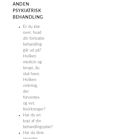
ANDEN
PSYKIATRISK
BEHANDLING
Er du klar
over, hvad
din fortsatte
behandling
går ud på?
Hvilken
medicin og
terapi, du
skal have.
Hvilken
virkning,
der
forventes
og evt.
bivirkninger?
Har du en
kopi af din
behandlingsplan?
Har du dine
recepter