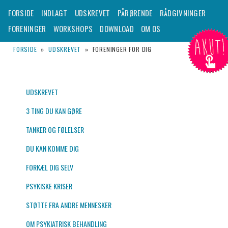
– TIL DIG DER SKAL UDSKRIVES FRA EN PSYKIATRISK AFDELING
Hovedmenu
FORSIDE
INDLAGT
UDSKREVET
PÅRØRENDE
RÅDGIVNINGER
Fortsæt
FORENINGER
WORKSHOPS
DOWNLOAD
OM OS
AKUT!
til
Udskrevet.dk
FORSIDE
»
UDSKREVET
»
FORENINGER FOR DIG
primært
indhold
UDSKREVET
3 TING DU KAN GØRE
TANKER OG FØLELSER
DU KAN KOMME DIG
FORKÆL DIG SELV
PSYKISKE KRISER
STØTTE FRA ANDRE MENNESKER
OM PSYKIATRISK BEHANDLING