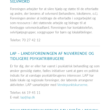
SELVMORD
Foreningen arbejder for at sikre hjælp og støtte til de efterladte
og andre, der berøres af selvmord (behandlere, lokoførere, o.l.).
Foreningen ønsker at inddrage de efterladte i sorgarbejdet og
som ressource i det støttende arbejde og bidrage til at
forebygge selvmordsadfærd. Foreningen har kontakttelefon,
selvhjælpsgrupper, sorggrupper for børn og lokalafdelinger.
Telefon: 70 27 42 12
LAP – LANDSFORENINGEN AF NUVÆRENDE OG
TIDLIGERE PSYKIATRIBRUGERE
Er for dig, der er eller har været i psykiatrisk behandling og som
ønsker gensidig støtte, fælles initiativer samt at gøre en politisk
indsats for at varetage psykiatribrugeres interesser. LAP har
både lokale og regionale foreninger, der løbende arrangerer
aktiviteter. LAP samarbejder med
Vendepunktskurserne
.
Telefon: 66 19 45 11
E-mail:
lap@lap.dk