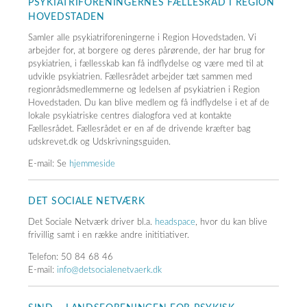
PSYKIATRIFORENINGERNES FÆLLESRÅD I REGION
HOVEDSTADEN
Samler alle psykiatriforeningerne i Region Hovedstaden. Vi
arbejder for, at borgere og deres pårørende, der har brug for
psykiatrien, i fællesskab kan få indflydelse og være med til at
udvikle psykiatrien. Fællesrådet arbejder tæt sammen med
regionrådsmedlemmerne og ledelsen af psykiatrien i Region
Hovedstaden. Du kan blive medlem og få indflydelse i et af de
lokale psykiatriske centres dialogfora ved at kontakte
Fællesrådet. Fællesrådet er en af de drivende kræfter bag
udskrevet.dk og Udskrivningsguiden.
E-mail: Se
hjemmeside
DET SOCIALE NETVÆRK
Det Sociale Netværk driver bl.a.
headspace
, hvor du kan blive
frivillig samt i en række andre inititiativer.
Telefon: 50 84 68 46
E-mail:
info@detsocialenetvaerk.dk