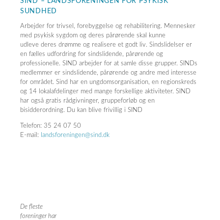
SIND – LANDSFORENINGEN FOR PSYKISK
SUNDHED
Arbejder for trivsel, forebyggelse og rehabilitering. Mennesker
med psykisk sygdom og deres pårørende skal kunne
udleve deres drømme og realisere et godt liv. Sindslidelser er
en fælles udfordring for sindslidende, pårørende og
professionelle. SIND arbejder for at samle disse grupper. SINDs
medlemmer er sindslidende, pårørende og andre med interesse
for området. Sind har en ungdomsorganisation, en regionskreds
og 14 lokalafdelinger med mange forskellige aktiviteter. SIND
har også gratis rådgivninger, gruppeforløb og en
bisidderordning. Du kan blive frivillig i SIND
Telefon: 35 24 07 50
E-mail:
landsforeningen@sind.dk
De fleste
foreninger har