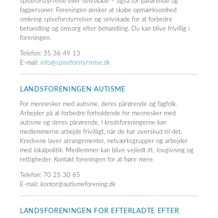
spiseforstyrrelse eller selvskade – også for pårørende og
fagpersoner. Foreningen ønsker at skabe opmærksomhed
omkring spiseforstyrrelser og selvskade for at forbedre
behandling og omsorg efter behandling. Du kan blive frivillig i
foreningen.
Telefon: 35 36 49 13
E-mail:
info@spiseforstyrrelse.dk
LANDSFORENINGEN AUTISME
For mennesker med autisme, deres pårørende og fagfolk.
Arbejder på at forbedre forholdende for mennesker med
autisme og deres pårørende. I kredsforeningerne kan
medlemmerne arbejde frivilligt, når de har overskud til det.
Kredsene laver arrangementer, netværksgrupper og arbejder
med lokalpolitik. Medlemmer kan blive vejledt ift. lovgivning og
rettigheder. Kontakt foreningen for at høre mere.
Telefon: 70 25 30 65
E-mail: kontor@autismeforening.dk
LANDSFORENINGEN FOR EFTERLADTE EFTER