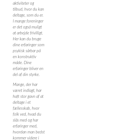
aktiviteter og
tilbud, hvor du kan
deltage, som du er.
I mange foreninger
er det også muligt
at arbejde frivilligt.
Her kan du bruge
dine erfaringer som
psykisk sårbar på
en konstruktiv
måde. Dine
erfaringer bliver en
del af din styrke.
Mange, der har
været indlagt, har
haft stor gavn af at
deltage i et
fællesskab, hvor
folk ved, hvad du
slås med og har
erfaringer med,
hvordan man bedst
kommer videre i