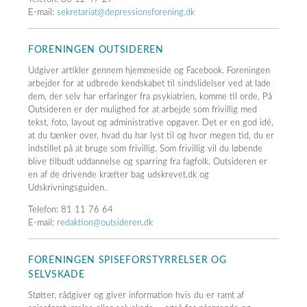
E-mail:
sekretariat@depressionsforening.dk
FORENINGEN OUTSIDEREN
Udgiver artikler gennem hjemmeside og Facebook. Foreningen
arbejder for at udbrede kendskabet til sindslidelser ved at lade
dem, der selv har erfaringer fra psykiatrien, komme til orde. På
Outsideren er der mulighed for at arbejde som frivillig med
tekst, foto, layout og administrative opgaver. Det er en god idé,
at du tænker over, hvad du har lyst til og hvor megen tid, du er
indstillet på at bruge som frivillig. Som frivillig vil du løbende
blive tilbudt uddannelse og sparring fra fagfolk. Outsideren er
en af de drivende kræfter bag udskrevet.dk og
Udskrivningsguiden.
Telefon: 81 11 76 64
E-mail:
redaktion@outsideren.dk
FORENINGEN SPISEFORSTYRRELSER OG
SELVSKADE
Støtter, rådgiver og giver information hvis du er ramt af