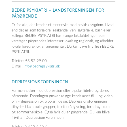
BEDRE PSYKIATRI – LANDSFORENINGEN FOR
PÅRØRENDE
Er for alle, der kender et menneske med psykisk sygdom. Hvad
end det er som forældre, søskende, ven, ægtefælle, barn eller
kollega. BEDRE PSYKIATRI har mange lokalafdelinger, som
varetager pårørendes interesser lokalt og regionalt, og afholder
lokale foredrag og arrangementer. Du kan blive frivillig i BEDRE
PSYKIATRI.
Telefon: 53 52 99 00
E-mail:
info@bedrepsykiatri.dk
DEPRESSIONSFORENINGEN
For mennesker med depression eller bipolar lidelse og deres
pårørende. Foreningen ønsker at øge kendskabet til – og viden
om – depression og bipolar lidelse. DepressionsForeningen
tilbyder bl.a. lokale grupper, telefonrådgivning, foredrag, kurser
og sommerhøjskole. Også hvis du er pårørende. Du kan blive
frivillig i DepressionsForeningen
Telefon: 33 12 47 27