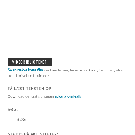
VIDEOBIBLIOTEKET
Se en række korte film
der handler om, hvordan du kan gøre indlæggelsen
og udskrivelsen til din egen.
FÅ LÆST TEKSTEN OP
Download det gratis program
adgangforalle.dk
SØG:
S
ø
g
STATUS PÅ AKTIVITETER: