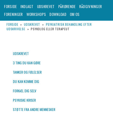
– TIL DIG DER SKAL UDSKRIVES FRA EN PSYKIATRISK AFDELING
Hovedmenu
FORSIDE
INDLAGT
UDSKREVET
PÅRØRENDE
RÅDGIVNINGER
Fortsæt
FORENINGER
WORKSHOPS
DOWNLOAD
OM OS
AKUT!
til
Udskrevet.dk
FORSIDE
»
UDSKREVET
»
PSYKIATRISK BEHANDLING EFTER
UDSKRIVELSE
»
PSYKOLOG ELLER TERAPEUT
primært
indhold
UDSKREVET
3 TING DU KAN GØRE
TANKER OG FØLELSER
DU KAN KOMME DIG
FORKÆL DIG SELV
PSYKISKE KRISER
STØTTE FRA ANDRE MENNESKER