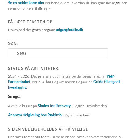
Se en række korte film
der handler om, hvordan du kan gøre indlæggelsen
og udskrivelsen til din egen.
FÅ LÆST TEKSTEN OP
Download det gratis program
adgangforalle.dk
SØG:
S
ø
g
STATUS PÅ AKTIVITETER:
2024 – 2026: Det primære udviklingsarbejde foregår i regi af
Peer-
Partnerskabet
, der bl.a. har udgivet anden udgave af ‘
Guide til et godt
hverdagsliv
.’
Se også:
Aktuelle kurser på
Skolen for Recovery
i Region Hovedstaden
Anonym rådgivning hos PsykInfo
i Region Sjælland:
SIDEN VEDLIGEHOLDES AF FRIVILLIGE
Der tages forbehold for fejl samt at oplysninger kan være forældede. Vi