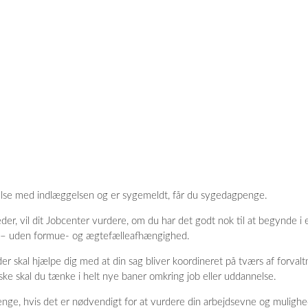
indelse med indlæggelsen og er sygemeldt, får du sygedagpenge.
r, vil dit Jobcenter vurdere, om du har det godt nok til at begynde i et
p – uden formue- og ægtefælleafhængighed.
r skal hjælpe dig med at din sag bliver koordineret på tværs af forvaltn
åske skal du tænke i helt nye baner omkring job eller uddannelse.
, hvis det er nødvendigt for at vurdere din arbejdsevne og mulighed 