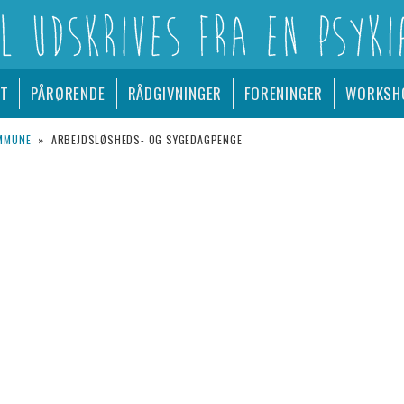
A EN PSYKIATRISK AFDELING
ET
PÅRØRENDE
RÅDGIVNINGER
FORENINGER
WORKSH
OMMUNE
»
ARBEJDSLØSHEDS- OG SYGEDAGPENGE