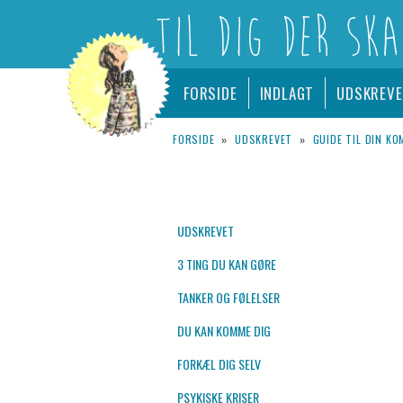
LOGO
Hovedmenu
– TIL DIG DER SKAL UDSKRIVES FR
FORSIDE
INDLAGT
UDSKREV
Fortsæt
Udskrevet.dk
til
FORSIDE
»
UDSKREVET
»
GUIDE TIL DIN K
primært
indhold
UDSKREVET
3 TING DU KAN GØRE
TANKER OG FØLELSER
DU KAN KOMME DIG
FORKÆL DIG SELV
PSYKISKE KRISER