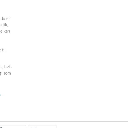
 du er
ktik,
ne kan
 til
, hvis
g, som
f