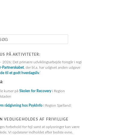
:
US PÅ AKTIVITETER:
 2026: Det primære udviklingsarbejde foregår i regi
r-Partnerskabet
, der bl.a. har udgivet anden udgave
de til et godt hverdagsliv
.’
å:
le kurser på
Skolen for Recovery
i Region
staden
m rådgivning hos PsykInfo
i Region Sjælland:
N VEDLIGEHOLDES AF FRIVILLIGE
ges forbehold for fejl samt at oplysninger kan være
ede. Vi opdaterer indholdet efter bedste evne.