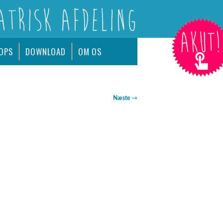
AKUT!
OPS
DOWNLOAD
OM OS
Næste
→