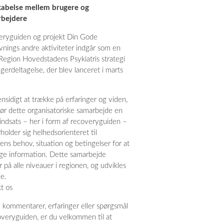
abelse mellem brugere og
bejdere
ryguiden og projekt Din Gode
vnings andre aktiviteter indgår som en
 Region Hovedstadens Psykiatris strategi
ugerdeltagelse, der blev lanceret i marts
nsidigt at trække på erfaringer og viden,
ør dette organisatoriske samarbejde en
 indsats – her i form af recoveryguiden –
holder sig helhedsorienteret til
ens behov, situation og betingelser for at
e information. Dette samarbejde
r på alle niveauer i regionen, og udvikles
e.
t os
 kommentarer, erfaringer eller spørgsmål
coveryguiden, er du velkommen til at