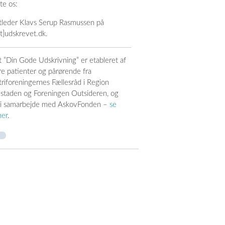
te os:
tleder Klavs Serup Rasmussen på
at]udskrevet.dk.
t ”Din Gode Udskrivning” er etableret af
ere patienter og pårørende fra
triforeningernes Fællesråd i Region
taden og Foreningen Outsideren, og
 i samarbejde med AskovFonden –
se
her
.
: