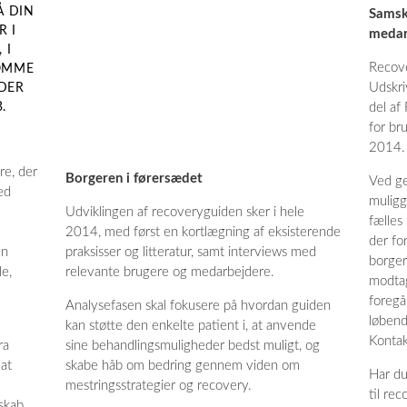
Å DIN
Samsk
R I
medar
 I
Recove
KOMME
Udskri
DER
.
del af
for br
2014.
re, der
Borgeren i førersædet
Ved ge
ed
muligg
Udviklingen af recoveryguiden sker i hele
fælles
2014, med først en kortlægning af eksisterende
der for
en
praksisser og litteratur, samt interviews med
borger
e,
relevante brugere og medarbejdere.
modtag
foregå
Analysefasen skal fokusere på hvordan guiden
løbend
kan støtte den enkelte patient i, at anvende
Kontak
ra
sine behandlingsmuligheder bedst muligt, og
at
skabe håb om bedring gennem viden om
Har du
mestringsstrategier og recovery.
til re
rskab