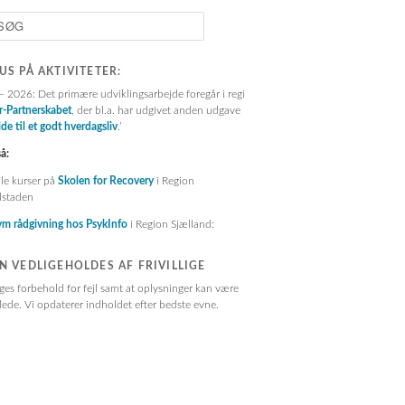
US PÅ AKTIVITETER:
 2026: Det primære udviklingsarbejde foregår i regi
r-Partnerskabet
, der bl.a. har udgivet anden udgave
de til et godt hverdagsliv
.’
å:
le kurser på
Skolen for Recovery
i Region
staden
m rådgivning hos PsykInfo
i Region Sjælland:
N VEDLIGEHOLDES AF FRIVILLIGE
ges forbehold for fejl samt at oplysninger kan være
ede. Vi opdaterer indholdet efter bedste evne.