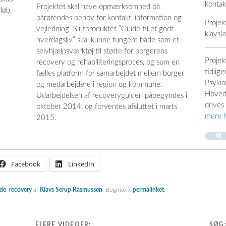
kontak
Projektet skal have opmærksomhed på
løb.
pårørendes behov for kontakt, information og
Projek
vejledning. Slutproduktet ”Guide til et godt
klavs[
hverdagsliv” skal kunne fungere både som et
selvhjælpsværktøj til støtte for borgerens
Projek
recovery og rehabiliteringsproces, og som en
tidlig
fælles platform for samarbejdet mellem borger
Psykia
og medarbejdere i region og kommune.
Hoveds
Udarbejdelsen af recoveryguiden påbegyndes i
drives
oktober 2014, og forventes afsluttet i marts
mere 
2015.
Facebook
LinkedIn
ide
,
recovery
af
Klavs Serup Rasmussen
. Bogmærk
permalinket
.
FLERE VIDEOER:
SØG