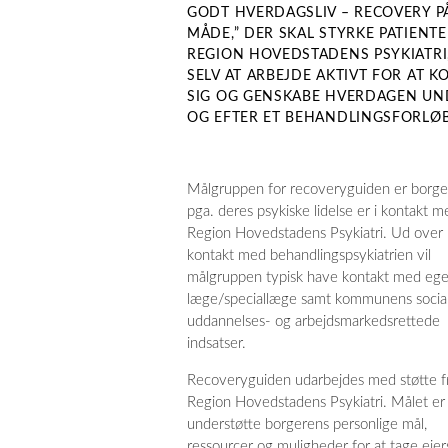
GODT HVERDAGSLIV – RECOVERY P
MÅDE,” DER SKAL STYRKE PATIENTE
REGION HOVEDSTADENS PSYKIATRI,
SELV AT ARBEJDE AKTIVT FOR AT 
SIG OG GENSKABE HVERDAGEN UN
OG EFTER ET BEHANDLINGSFORLØB
Målgruppen for recoveryguiden er borge
pga. deres psykiske lidelse er i kontakt m
Region Hovedstadens Psykiatri. Ud over
kontakt med behandlingspsykiatrien vil
målgruppen typisk have kontakt med eg
læge/speciallæge samt kommunens social
uddannelses- og arbejdsmarkedsrettede
indsatser.
Recoveryguiden udarbejdes med støtte f
Region Hovedstadens Psykiatri. Målet er 
understøtte borgerens personlige mål,
ressourcer og muligheder for at tage eje