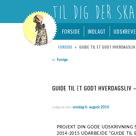
LOGO
Hovedmenu
– TIL DIG DER SKAL UDSKRIVES FR
FORSIDE
INDLAGT
UDSKREV
Fortsæt
Udskrevet.dk
til
FORSIDE
»
GUIDE TIL ET GODT HVERDAGSLIV
Indlægsnavigation
←
Forrige
primært
indhold
GUIDE TIL ET GODT HVERDAGSLIV 
Udgivet den
onsdag 6. august 2014
PROJEKT DIN GODE UDSKRIVNING S
2014-2015 UDARBEJDE ”GUIDE TIL 