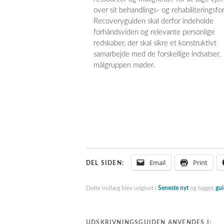
over sit behandlings- og rehabiliteringsfor
Recoveryguiden skal derfor indeholde
forhåndsviden og relevante personlige
redskaber, der skal sikre et konstruktivt
samarbejde med de forskellige indsatser,
målgruppen møder.
Email
Print
DEL SIDEN:
Dette indlæg blev udgivet i
Seneste nyt
og tagget
gu
UDSKRIVNINGSGUIDEN ANVENDES I: