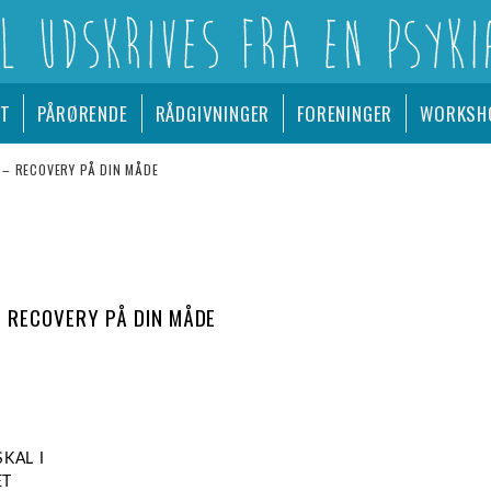
A EN PSYKIATRISK AFDELING
ET
PÅRØRENDE
RÅDGIVNINGER
FORENINGER
WORKSH
 – RECOVERY PÅ DIN MÅDE
– RECOVERY PÅ DIN MÅDE
KAL I
ET