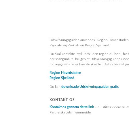
Udskrivningsguiden anvendes i Region Hovedstaden
Psykiatri og Psykiatrien Region Sjælland.
Du skal kontakte Psyk-Info i den region du bor i, hvi
har spørgsmål til brugen af Udskrivningsguiden unde
indlæggelse – eller hvis du ikke har fået udleveret g
Region Hovedstaden
Region Sjælland
Du kan
downloade Udskrivningsguiden gratis
.
KONTAKT OS
Kontakt os gennem dette link
– du stilles videre til P
Partnerskabets hjemmeside.