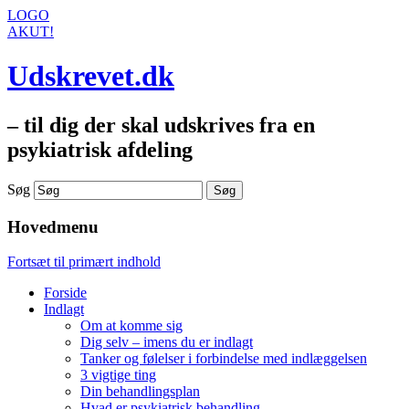
LOGO
AKUT!
Udskrevet.dk
– til dig der skal udskrives fra en
psykiatrisk afdeling
Søg
Hovedmenu
Fortsæt til primært indhold
Forside
Indlagt
Om at komme sig
Dig selv – imens du er indlagt
Tanker og følelser i forbindelse med indlæggelsen
3 vigtige ting
Din behandlingsplan
Hvad er psykiatrisk behandling