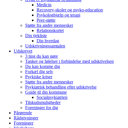
Medicin
Recovery-skoler og psyko-education
Psykologhjælp og terapi
Peer-støtte
Støtte fra andre mennesker
Relationskortet
Din tjekliste
Din hverdag
Udskrivningssamtalen
Udskrevet
3 ting du kan gøre
Tanker og følelser i forbindelse med udskrivelsen
Du kan komme dig
Forkæl dig selv
Psykiske kriser
Støtte fra andre mennesker
Psykiatrisk behandling efter udskrivelse
Guide til din kommune
Socialpsykiatrien
Tilskudsmuligheder
Foreninger for dig
Pårørende
Rådgivninger
Foreninger