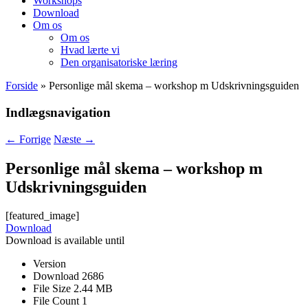
Workshops
Download
Om os
Om os
Hvad lærte vi
Den organisatoriske læring
Forside
»
Personlige mål skema – workshop m Udskrivningsguiden
Indlægsnavigation
←
Forrige
Næste
→
Personlige mål skema – workshop m
Udskrivningsguiden
[featured_image]
Download
Download is available until
Version
Download
2686
File Size
2.44 MB
File Count
1