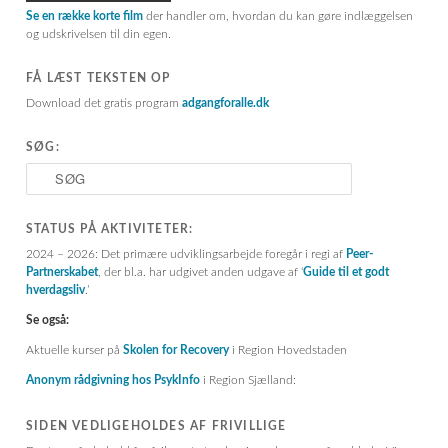
Se en række korte film
der handler om, hvordan du kan gøre indlæggelsen
og udskrivelsen til din egen.
FÅ LÆST TEKSTEN OP
Download det gratis program
adgangforalle.dk
SØG:
S
ø
g
STATUS PÅ AKTIVITETER:
2024 – 2026: Det primære udviklingsarbejde foregår i regi af
Peer-
Partnerskabet
, der bl.a. har udgivet anden udgave af ‘
Guide til et godt
hverdagsliv
.’
Se også:
Aktuelle kurser på
Skolen for Recovery
i Region Hovedstaden
Anonym rådgivning hos PsykInfo
i Region Sjælland:
SIDEN VEDLIGEHOLDES AF FRIVILLIGE