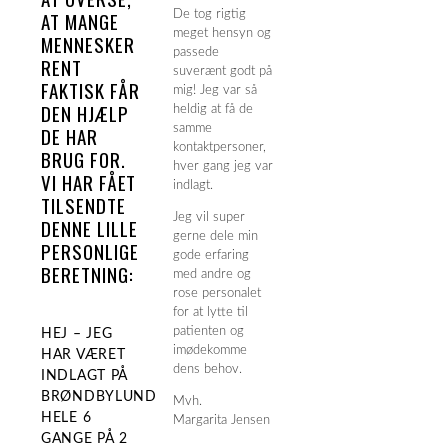
AT MANGE
De tog rigtig
meget hensyn og
MENNESKER
passede
RENT
suverænt godt på
FAKTISK FÅR
mig! Jeg var så
DEN HJÆLP
heldig at få de
DE HAR
samme
kontaktpersoner,
BRUG FOR.
hver gang jeg var
VI HAR FÅET
indlagt.
TILSENDTE
Jeg vil super
DENNE LILLE
gerne dele min
PERSONLIGE
gode erfaring
BERETNING:
med andre og
rose personalet
for at lytte til
patienten og
HEJ – JEG
imødekomme
HAR VÆRET
dens behov.
INDLAGT PÅ
BRØNDBYLUND
Mvh.
HELE 6
Margarita Jensen
GANGE PÅ 2