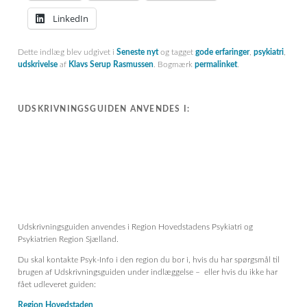
LinkedIn
Dette indlæg blev udgivet i
Seneste nyt
og tagget
gode erfaringer
,
psykiatri
,
udskrivelse
af
Klavs Serup Rasmussen
. Bogmærk
permalinket
.
UDSKRIVNINGSGUIDEN ANVENDES I:
Udskrivningsguiden anvendes i Region Hovedstadens Psykiatri og
Psykiatrien Region Sjælland.
Du skal kontakte Psyk-Info i den region du bor i, hvis du har spørgsmål til
brugen af Udskrivningsguiden under indlæggelse – eller hvis du ikke har
fået udleveret guiden:
Region Hovedstaden