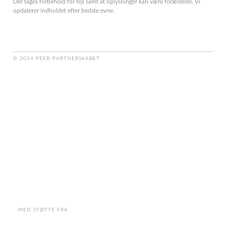
Der tages forbehold for fejl samt at oplysninger kan være forældede. Vi
opdaterer indholdet efter bedste evne.
© 2024 PEER-PARTNERSKABET
MED STØTTE FRA