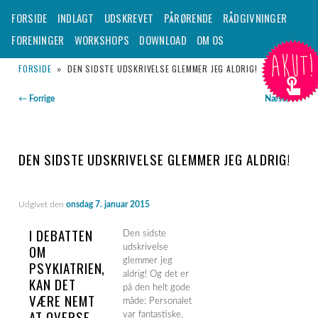
– TIL DIG DER SKAL UDSKRIVES FRA EN PSYKIATRISK AFDELING
Hovedmenu
FORSIDE
INDLAGT
UDSKREVET
PÅRØRENDE
RÅDGIVNINGER
Fortsæt
FORENINGER
WORKSHOPS
DOWNLOAD
OM OS
AKUT!
til
Udskrevet.dk
FORSIDE
»
DEN SIDSTE UDSKRIVELSE GLEMMER JEG ALDRIG!
primært
Indlægsnavigation
←
Forrige
Næste
→
indhold
DEN SIDSTE UDSKRIVELSE GLEMMER JEG ALDRIG!
Udgivet den
onsdag 7. januar 2015
I DEBATTEN
Den sidste
OM
udskrivelse
glemmer jeg
PSYKIATRIEN,
aldrig! Og det er
KAN DET
på den helt gode
VÆRE NEMT
måde: Personalet
AT OVERSE,
var fantastiske.